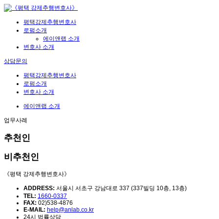
평택강제추행변호사
로펌소개
에이앤랩 소개
변호사 소개
상담문의
평택강제추행변호사
로펌소개
변호사 소개
에이앤랩 소개
업무사례
추천인
비추천인
《평택 강제추행변호사》
ADDRESS:
서울시 서초구 강남대로 337 (337빌딩 10층, 13층)
TEL:
1660-0337
FAX:
02)538-4876
E-MAIL:
help@anlab.co.kr
24시 법률상담