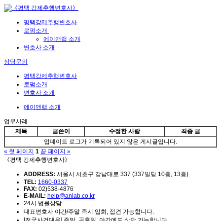
평택강제추행변호사
로펌소개
에이앤랩 소개
변호사 소개
상담문의
평택강제추행변호사
로펌소개
변호사 소개
에이앤랩 소개
업무사례
제목
글쓴이
수정한 사람
최종 글
업데이트 로그가 기록되어 있지 않은 게시글입니다.
« 첫 페이지
1
끝 페이지 »
《평택 강제추행변호사》
ADDRESS:
서울시 서초구 강남대로 337 (337빌딩 10층, 13층)
TEL:
1660-0337
FAX:
02)538-4876
E-MAIL:
help@anlab.co.kr
24시 법률상담
대표변호사 야간/주말 즉시 입회, 접견 가능합니다.
[전국사건대응] 주말, 공휴일, 야간에도 상담 가능합니다.